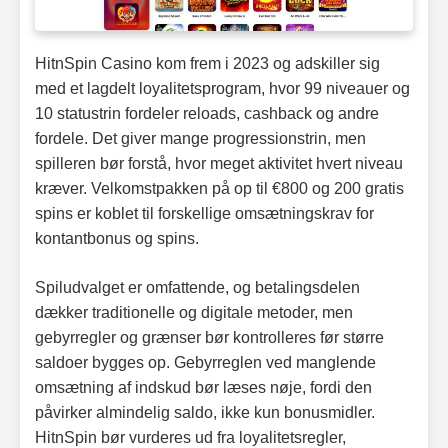
HitnSpin Casino kom frem i 2023 og adskiller sig
med et lagdelt loyalitetsprogram, hvor 99 niveauer og
10 statustrin fordeler reloads, cashback og andre
fordele. Det giver mange progressionstrin, men
spilleren bør forstå, hvor meget aktivitet hvert niveau
kræver. Velkomstpakken på op til €800 og 200 gratis
spins er koblet til forskellige omsætningskrav for
kontantbonus og spins.
Spiludvalget er omfattende, og betalingsdelen
dækker traditionelle og digitale metoder, men
gebyrregler og grænser bør kontrolleres før større
saldoer bygges op. Gebyrreglen ved manglende
omsætning af indskud bør læses nøje, fordi den
påvirker almindelig saldo, ikke kun bonusmidler.
HitnSpin bør vurderes ud fra loyalitetsregler,