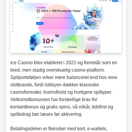
Ice Casino blev etableret i 2021 og fremstår som en
bred, men stadig overskuelig casino-platform.
Spilporteføljen virker mere balanceret end hos rene
slotbrands, fordi lobbyen dækker klassiske
casinoformater, liveindhold og hurtigere spiltyper.
Velkomstbonussen har forskellige krav for
kontantbonus og gratis spins, så vilkår, tidsfrist og
spilbidrag bør læses før aktivering.
Betalingsdelen er fleksibel med kort, e-wallets,