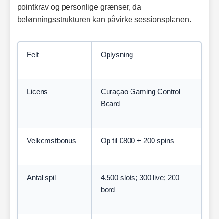
pointkrav og personlige grænser, da
belønningsstrukturen kan påvirke sessionsplanen.
Felt
Oplysning
Licens
Curaçao Gaming Control
Board
Velkomstbonus
Op til €800 + 200 spins
Antal spil
4.500 slots; 300 live; 200
bord