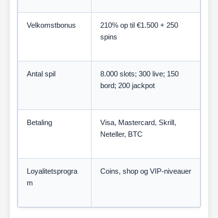
Velkomstbonus
210% op til €1.500 + 250
spins
Antal spil
8.000 slots; 300 live; 150
bord; 200 jackpot
Betaling
Visa, Mastercard, Skrill,
Neteller, BTC
Loyalitetsprogra
Coins, shop og VIP-niveauer
m